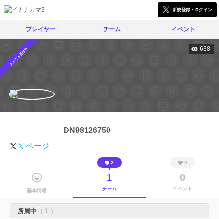
新規登録・ログイン
プレイヤー
チーム
イベント
638
スカウト受付中
DN98126750
𝕏 ページ
2
0
1
0
チーム
イベント
基本情報
所属中
（ 1 ）