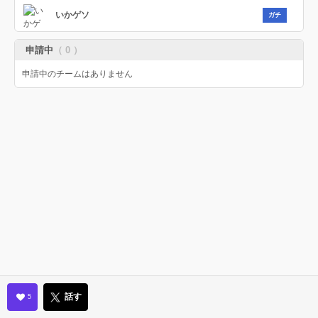
いかゲソ
ガチ
申請中
（ 0 ）
申請中のチームはありません
話す
5