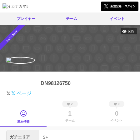
新規登録・ログイン
プレイヤー
チーム
イベント
639
スカウト受付中
DN98126750
𝕏 ページ
2
0
1
0
チーム
イベント
基本情報
ガチエリア
S+