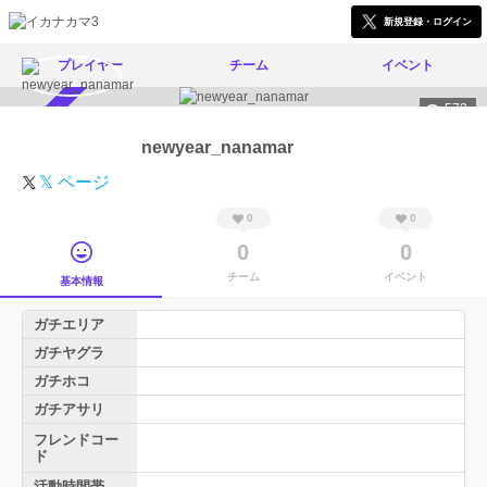
新規登録・ログイン
プレイヤー
チーム
イベント
573
スカウト受付中
newyear_nanamar
𝕏 ページ
0
0
0
0
チーム
イベント
基本情報
ガチエリア
ガチヤグラ
ガチホコ
ガチアサリ
フレンドコー
ド
活動時間帯