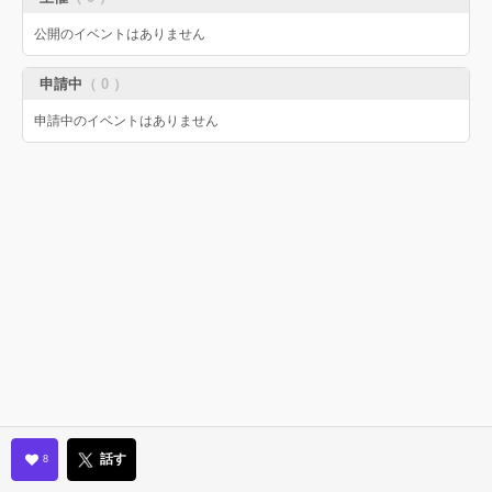
公開のイベントはありません
申請中
（ 0 ）
申請中のイベントはありません
話す
8