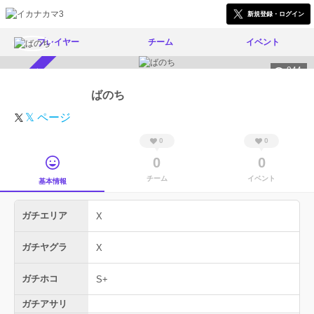
新規登録・ログイン
プレイヤー
チーム
イベント
944
スカウト受付中
ばのち
𝕏 ページ
0
0
0
0
チーム
イベント
基本情報
ガチエリア
X
ガチヤグラ
X
ガチホコ
S+
ガチアサリ