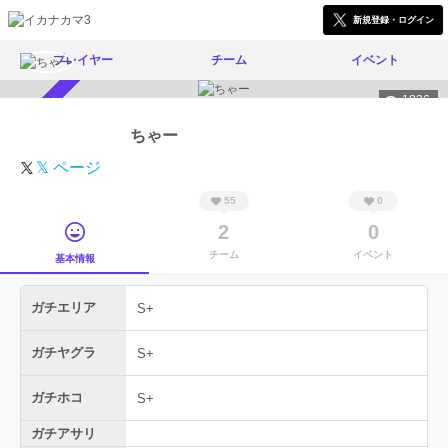
新規登録・ログイン
プレイヤー
チーム
イベント
1836
スカウト受付中
ちゃー
𝕏 ページ
55
0
2
0
チーム
イベント
基本情報
ガチエリア
S+
ガチヤグラ
S+
ガチホコ
S+
ガチアサリ