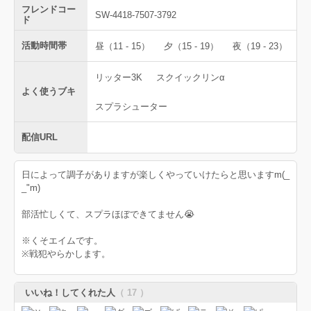
フレンドコー
SW-4418-7507-3792
ド
活動時間帯
昼（11 - 15）
夕（15 - 19）
夜（19 - 23）
リッター3K
スクイックリンα
よく使うブキ
スプラシューター
配信URL
日によって調子がありますが楽しくやっていけたらと思いますm(_
_"m)
部活忙しくて、スプラほぼできてません😭
※くそエイムです。
※戦犯やらかします。
いいね！してくれた人
（ 17 ）