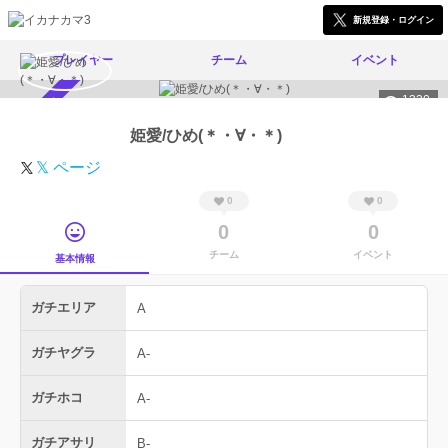
新規登録・ログイン
プレイヤー
チーム
イベント
1330
スカウト受付中
姫愛/ひめ(＊・∀・＊)
𝕏 ページ
0
0
0
0
チーム
イベント
基本情報
ガチエリア
A
ガチヤグラ
A-
ガチホコ
A-
ガチアサリ
B-