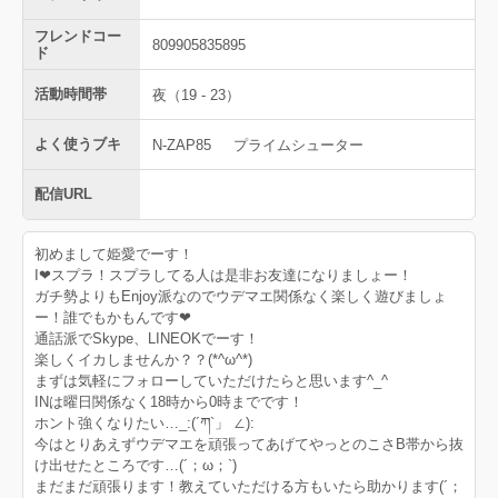
フレンドコー
809905835895
ド
活動時間帯
夜（19 - 23）
よく使うブキ
N-ZAP85
プライムシューター
配信URL
初めまして姫愛でーす！
I❤︎スプラ！スプラしてる人は是非お友達になりましょー！
ガチ勢よりもEnjoy派なのでウデマエ関係なく楽しく遊びましょ
ー！誰でもかもんです❤︎
通話派でSkype、LINEOKでーす！
楽しくイカしませんか？？(*^ω^*)
まずは気軽にフォローしていただけたらと思います^_^
INは曜日関係なく18時から0時までです！
ホント強くなりたい…_:(´ཀ`」 ∠):
今はとりあえずウデマエを頑張ってあげてやっとのこさB帯から抜
け出せたところです…(´；ω；`)
まだまだ頑張ります！教えていただける方もいたら助かります(´；