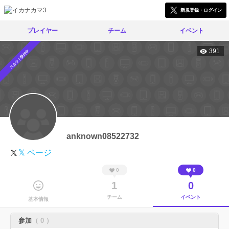
新規登録・ログイン
プレイヤー
チーム
イベント
391
スカウト受付中
anknown08522732
𝕏 ページ
0
0
1
0
チーム
イベント
基本情報
参加
（ 0 ）