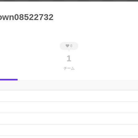
own08522732
0
1
チーム