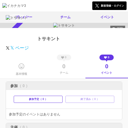
新規登録・ログイン
プレイヤー
チーム
イベント
779
スカウト受付中
トサキント
𝕏 ページ
0
0
0
0
チーム
イベント
基本情報
参加
（ 0 ）
参加予定（ 0 ）
終了済み（ 0 ）
参加予定のイベントはありません
主催
（ 0 ）