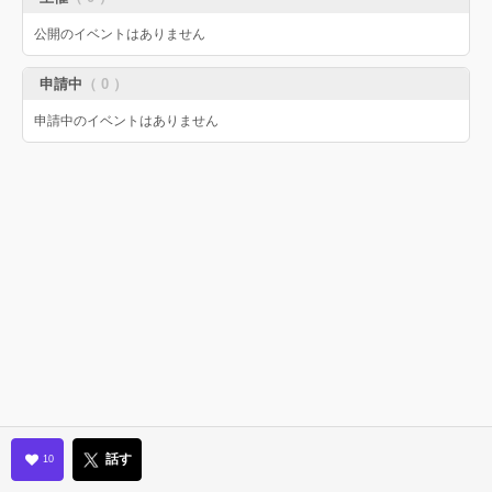
公開のイベントはありません
申請中
（ 0 ）
申請中のイベントはありません
話す
10