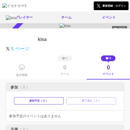
新規登録・ログイン
プレイヤー
チーム
イベント
363
スカウト受付中
kisa
𝕏 ページ
0
0
0
0
チーム
イベント
基本情報
参加
（ 0 ）
参加予定（ 0 ）
終了済み（ 0 ）
参加予定のイベントはありません
主催
（ 0 ）