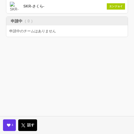
SKR-さくら-
エンジョイ
申請中
（ 0 ）
申請中のチームはありません
話す
4