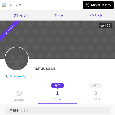
新規登録・ログイン
プレイヤー
チーム
イベント
456
スカウト受付中
mafuusaan
𝕏 ページ
7
0
1
0
チーム
イベント
基本情報
所属中
（ 1 ）