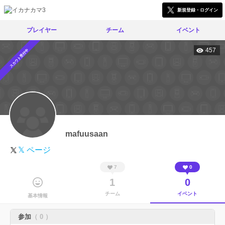
新規登録・ログイン
プレイヤー
チーム
イベント
457
スカウト受付中
mafuusaan
𝕏 ページ
7
0
1
0
チーム
イベント
基本情報
参加
（ 0 ）