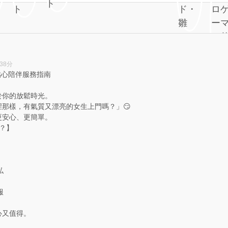
38分
貼心陪伴服務指南
於你的放鬆時光。
那樣，有氣質又漂亮的女生上門嗎？」😏
更安心、更簡單。
部？】
私
服
心又值得。