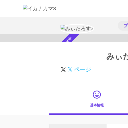
プ
スカウト受付中
みぃ
𝕏 ページ
基本情報