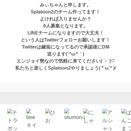
みぃちゃんと申します。
Splatoon2のチーム作ってます！
よければ入りませんか？
6人募集となります。
LINEチームになりますので大丈夫！
という人はTwitterフォローお願いします！
Twitterは鍵垢になってるので承認後にDM
送ります(´^ω^｀)
エンジョイ勢なので気軽に来てください( ˊᵕˋ )♡
私たちと楽しくSplatoon2やりましょう( *´ω`* )/