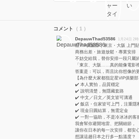
コメント
（ 1 ）
DepauwThad53586
1月24日 2時
星VIP俱樂部｜東京・大阪 上門
商務出差・旅遊放鬆・專業安排
不妨交給我，替你安排一段只屬
「東京、大阪……真的能像電影裡
答案是：可以，而且比你想像的
【為什麼大家都指定星VIP俱樂
✔️ 本人實拍，品質穩定
✔️ 說明清楚，無隱藏套路
✔️ 中文／日文／英文皆可溝通
✔️ 飯店・住家皆可上門，注重隱
✔️ 現金日圓結算，無需定金
✔️ 一對一協助，不是冷冰冰的客
我會幫你避開地雷、把關細節，
讓你在日本的每一次安排，都安
想讓這趟日本之行多一點溫度？