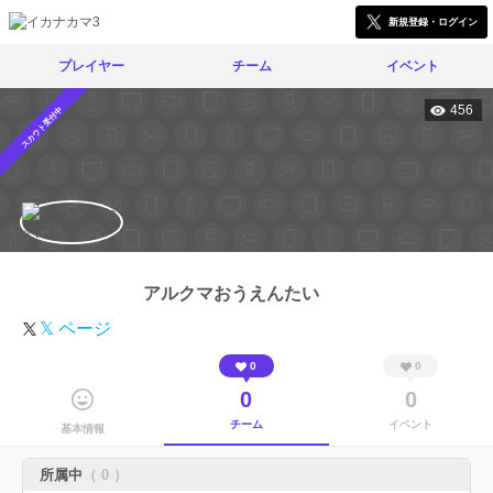
新規登録・ログイン
プレイヤー
チーム
イベント
456
スカウト受付中
アルクマおうえんたい
𝕏 ページ
0
0
0
0
チーム
イベント
基本情報
所属中
（ 0 ）