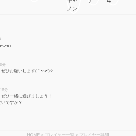
♡
ᴗ•๑)
10分
お願いします(｀•ω•′)✧︎
時15分
！ぜひ一緒に遊びましょう！
ないですか？
HOME
>
プレイヤー一覧
> プレイヤー詳細