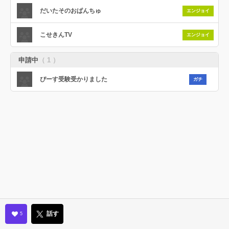
だいたそのおぱんちゅ
エンジョイ
こせきんTV
エンジョイ
申請中
（ 1 ）
ぴーす受験受かりました
ガチ
話す
5