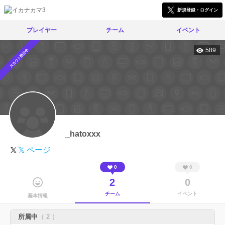
新規登録・ログイン
プレイヤー
チーム
イベント
589
スカウト受付中
_hatoxxx
𝕏 ページ
0
0
2
0
チーム
イベント
基本情報
所属中
（ 2 ）