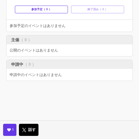
参加予定（ 0 ）
終了済み（ 0 ）
参加予定のイベントはありません
主催
（ 0 ）
公開のイベントはありません
申請中
（ 0 ）
申請中のイベントはありません
話す
5