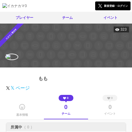
新規登録・ログイン
プレイヤー
チーム
イベント
323
スカウト受付中
もも
𝕏 ページ
0
0
0
0
チーム
イベント
基本情報
所属中
（ 0 ）