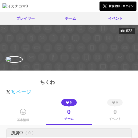
新規登録・ログイン
プレイヤー
チーム
イベント
623
ちくわ
𝕏 ページ
0
0
0
0
チーム
イベント
基本情報
所属中
（ 0 ）