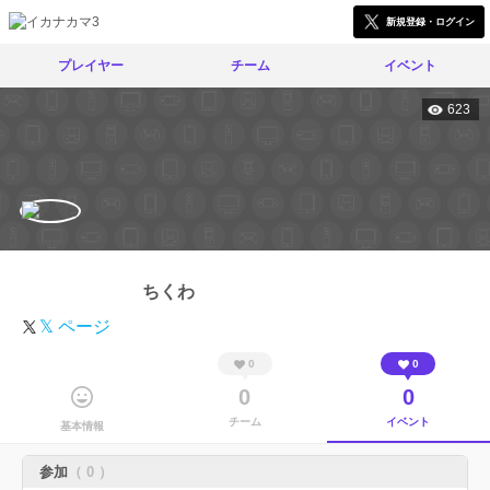
新規登録・ログイン
プレイヤー
チーム
イベント
623
ちくわ
𝕏 ページ
0
0
0
0
チーム
イベント
基本情報
参加
（ 0 ）