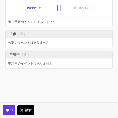
参加予定（ 0 ）
終了済み（ 0 ）
参加予定のイベントはありません
主催
（ 0 ）
公開のイベントはありません
申請中
（ 0 ）
申請中のイベントはありません
話す
10