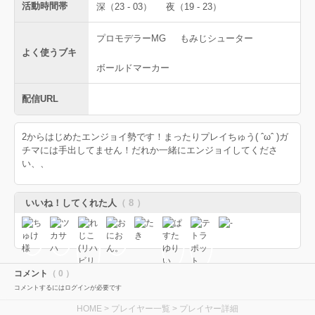
活動時間帯
深（23 - 03）
夜（19 - 23）
プロモデラーMG
もみじシューター
よく使うブキ
ボールドマーカー
配信URL
2からはじめたエンジョイ勢です！まったりプレイちゅう( ˆωˆ )ガ
チマには手出してません！だれか一緒にエンジョイしてくださ
い、、
いいね！してくれた人
（ 8 ）
コメント
（ 0 ）
コメントするにはログインが必要です
HOME
>
プレイヤー一覧
> プレイヤー詳細