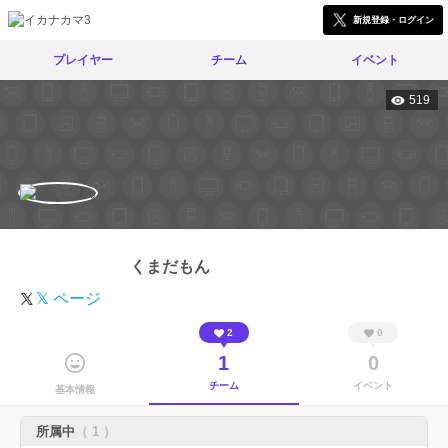
新規登録・ログイン
プレイヤー
チーム
イベント
519
くまだもん
𝕏 ページ
2
0
1
0
チーム
イベント
基本情報
所属中
（ 1 ）