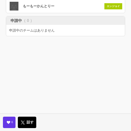
もーもーかんとりー
エンジョイ
申請中
（ 0 ）
申請中のチームはありません
話す
6