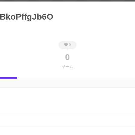
BkoPffgJb6O
0
0
チーム