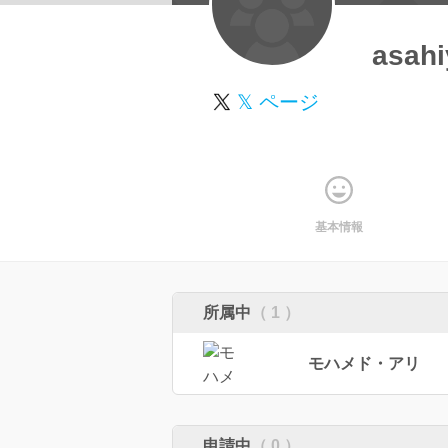
asah
𝕏 ページ
基本情報
所属中
（ 1 ）
モハメド・アリ
申請中
（ 0 ）