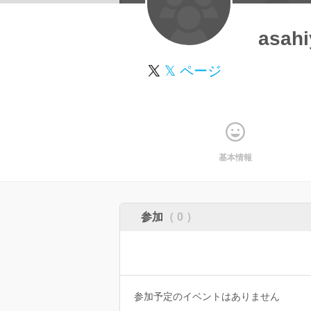
asah
𝕏 ページ
基本情報
参加
（ 0 ）
参加予定のイベントはありません