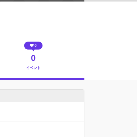
0
0
イベント