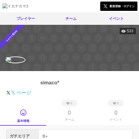
新規登録・ログイン
プレイヤー
チーム
イベント
533
スカウト受付中
simaco*
𝕏 ページ
0
0
0
0
チーム
イベント
基本情報
ガチエリア
B+