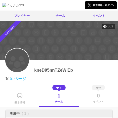
新規登録・ログイン
プレイヤー
チーム
イベント
562
スカウト受付中
kneD95nnTZeWIEb
𝕏 ページ
7
0
1
0
チーム
イベント
基本情報
所属中
（ 1 ）