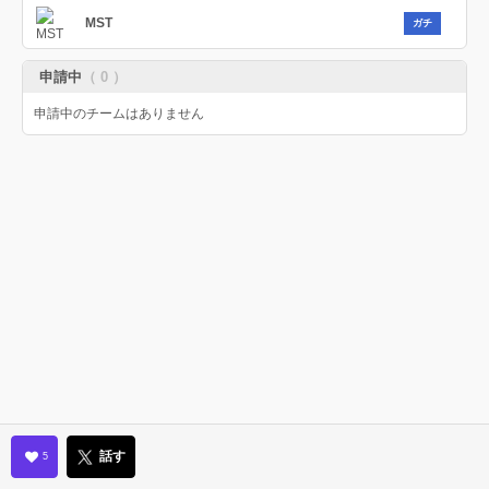
MST
ガチ
申請中
（ 0 ）
申請中のチームはありません
話す
5