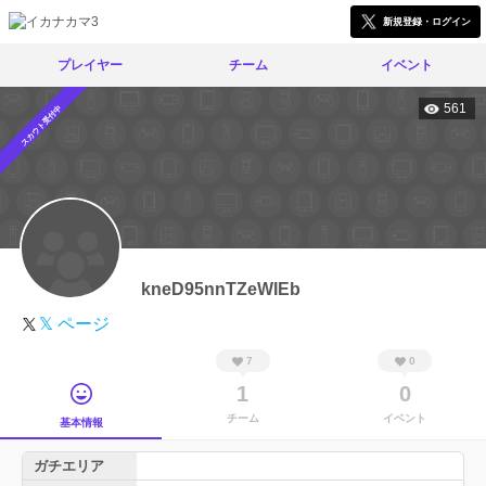
新規登録・ログイン
プレイヤー
チーム
イベント
561
スカウト受付中
kneD95nnTZeWIEb
𝕏 ページ
7
0
1
0
チーム
イベント
基本情報
ガチエリア