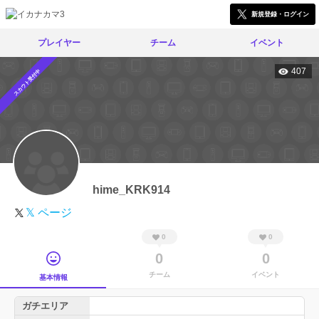
新規登録・ログイン
プレイヤー
チーム
イベント
407
スカウト受付中
hime_KRK914
𝕏 ページ
0
0
0
0
チーム
イベント
基本情報
ガチエリア