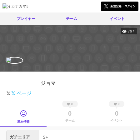
新規登録・ログイン
プレイヤー
チーム
イベント
797
ジョマ
𝕏 ページ
0
0
0
0
チーム
イベント
基本情報
ガチエリア
S+