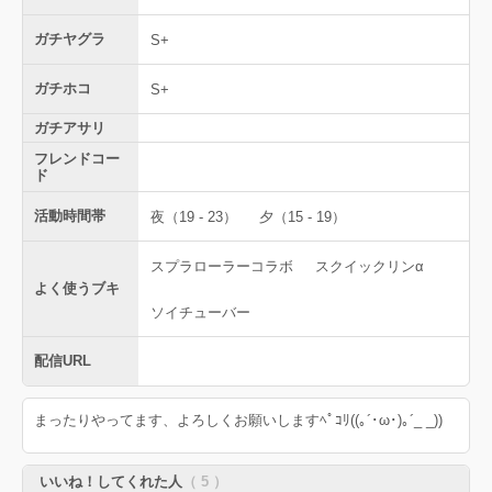
ガチヤグラ
S+
ガチホコ
S+
ガチアサリ
フレンドコー
ド
活動時間帯
夜（19 - 23）
夕（15 - 19）
スプラローラーコラボ
スクイックリンα
よく使うブキ
ソイチューバー
配信URL
まったりやってます、よろしくお願いしますﾍﾟｺﾘ((｡´･ω･)｡´_ _))
いいね！してくれた人
（ 5 ）