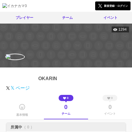
新規登録・ログイン
プレイヤー
チーム
イベント
1294
OKARIN
𝕏 ページ
0
0
0
0
チーム
イベント
基本情報
所属中
（ 0 ）