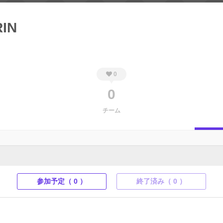
IN
0
0
チーム
参加予定（ 0 ）
終了済み（ 0 ）