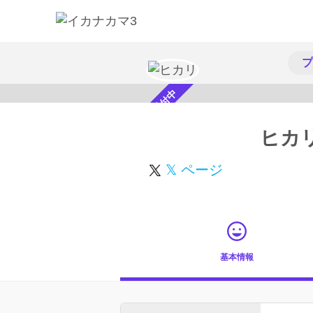
プ
スカウト受付中
ヒカ
𝕏 ページ
基本情報