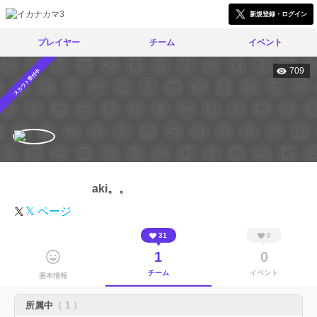
新規登録・ログイン
プレイヤー
チーム
イベント
709
スカウト受付中
aki。。
𝕏 ページ
31
0
1
0
チーム
イベント
基本情報
所属中
（ 1 ）