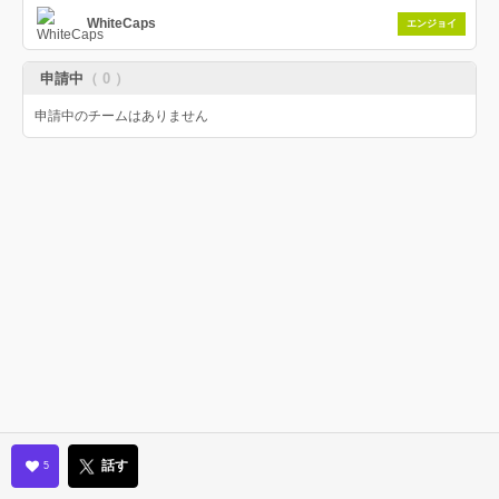
WhiteCaps
エンジョイ
申請中
（ 0 ）
申請中のチームはありません
話す
5