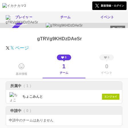
新規登録・ログイン
プレイヤー
チーム
イベント
775
スカウト受付中
gTRVg9KHDzDAeSr
𝕏 ページ
0
0
1
0
チーム
イベント
基本情報
所属中
（ 1 ）
ちょこみんと
エンジョイ
申請中
（ 0 ）
申請中のチームはありません