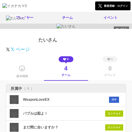
新規登録・ログイン
プレイヤー
チーム
イベント
952
たいさん
𝕏 ページ
0
0
4
0
チーム
イベント
基本情報
所属中
（ 4 ）
WeaponLoveEX
ガチ
バブルは囮よ！
エンジョイ
まだ間に合いますか？
エンジョイ