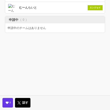
むーんらいと
エンジョイ
申請中
（ 0 ）
申請中のチームはありません
話す
8