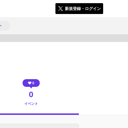
新規登録・ログイン
ト
951
0
0
イベント