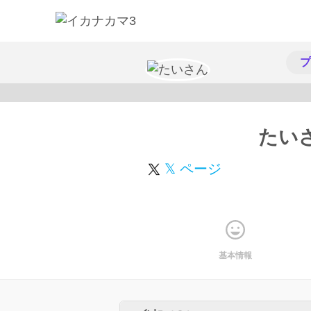
プ
たい
𝕏 ページ
基本情報