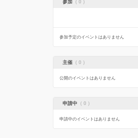
参加
（ 0 ）
参加予定のイベントはありません
主催
（ 0 ）
公開のイベントはありません
申請中
（ 0 ）
申請中のイベントはありません