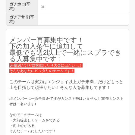
ガチホコ(平
S
均)
ガチアサリ(平
均)
メンバー再募集中です！
下の加入条件に追加して
最低でも週2以上で一緒にスプラでき
る人募集中です！
S+底辺だけど対抗戦したり大会に出たい…！
そんなあなたにピッタリのチームです！
このチームは実力はエンジョイ以上ガチ未満…だけどもっと
上を目指して頑張りたい！そんな人を募集してます！
現メンバーは一応全員S+ですがカンスト勢はいません！(前作カンスト
者は一名います)
なのでこのチームは
・大前提楽しくゲームをできる
・向上心がある
そんなチームにしたいです！