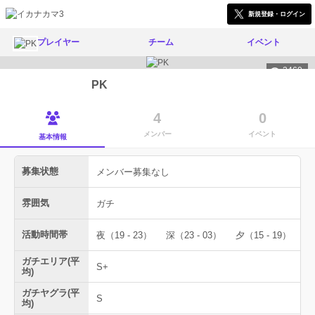
新規登録・ログイン
プレイヤー
チーム
イベント
2460
PK
4
0
メンバー
イベント
基本情報
募集状態
メンバー募集なし
雰囲気
ガチ
活動時間帯
夜（19 - 23）
深（23 - 03）
夕（15 - 19）
ガチエリア(平
S+
均)
ガチヤグラ(平
S
均)