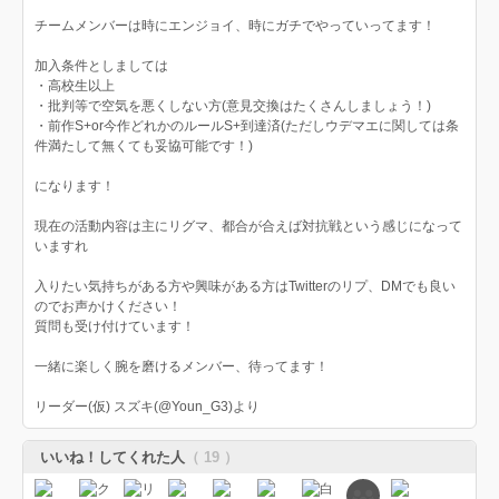
チームメンバーは時にエンジョイ、時にガチでやっていってます！
加入条件としましては
・高校生以上
・批判等で空気を悪くしない方(意見交換はたくさんしましょう！)
・前作S+or今作どれかのルールS+到達済(ただしウデマエに関しては条
件満たして無くても妥協可能です！)
になります！
現在の活動内容は主にリグマ、都合が合えば対抗戦という感じになって
いますれ
入りたい気持ちがある方や興味がある方はTwitterのリプ、DMでも良い
のでお声かけください！
質問も受け付けています！
一緒に楽しく腕を磨けるメンバー、待ってます！
リーダー(仮) スズキ(@Youn_G3)より
いいね！してくれた人
（ 19 ）