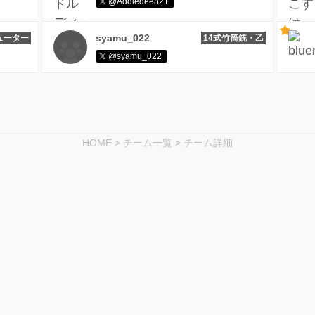
@Addledee821
syamu_022
ューター
14式竹筒銃・乙
@syamu_022
HOME
>
チーム一覧
>
チーム詳細