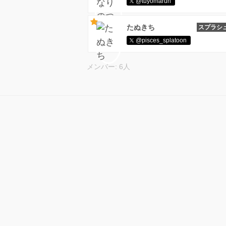
@tuyomaruh
たぬきち
スプラシ
@pisces_splatoon
メンバー: 6人