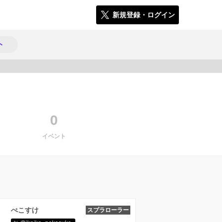
新規登録・ログイン
ト
1535
0
イベント
ぺこすけ
スプラローラー