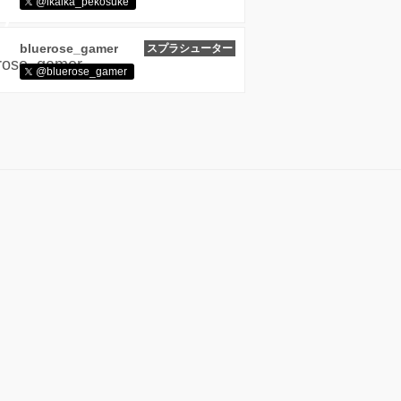
@ikaika_pekosuke
bluerose_gamer
スプラシューター
@bluerose_gamer