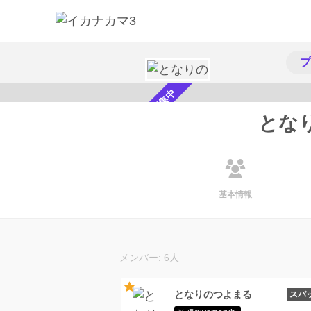
プ
メンバー募集中
とな
基本情報
メンバー: 6人
となりのつよまる
スパ