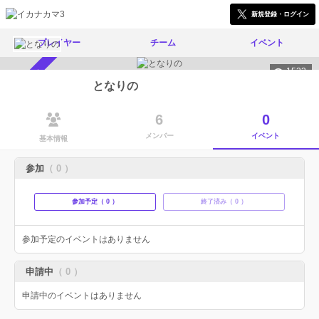
新規登録・ログイン
プレイヤー
チーム
イベント
1533
メンバー募集中
となりの
6
0
メンバー
イベント
基本情報
参加
（ 0 ）
参加予定（ 0 ）
終了済み（ 0 ）
参加予定のイベントはありません
申請中
（ 0 ）
申請中のイベントはありません