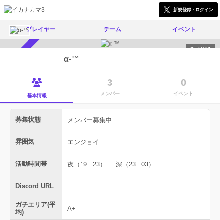
新規登録・ログイン
プレイヤー
チーム
イベント
1361
メンバー募集中
α-™️
3
0
メンバー
イベント
基本情報
募集状態
メンバー募集中
雰囲気
エンジョイ
活動時間帯
夜（19 - 23）
深（23 - 03）
Discord URL
ガチエリア(平
A+
均)