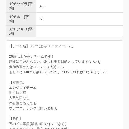
ガチヤグラ(平
A+
均)
ガチホコ(平
S
均)
ガチアサリ(平
均)
【チーム名】 α-™️ (よみ:エーティーエム)
20歳以上が多いチームです！
勝敗にこだわらない、楽しむ事を目的としています(๑˃̵ᴗ˂̵)و
参加希望の方はコメントくださいっ
もしくはtwitterで@alloy_2525 までDMくれれば助かりますっ！
【雰囲気】
エンジョイチーム
掛け持ち可
人数制限なし
vc有無どちらでも
ウデマエ、ランクは問いません
【条件】
夜のイン率多(最低 週1でインできる）