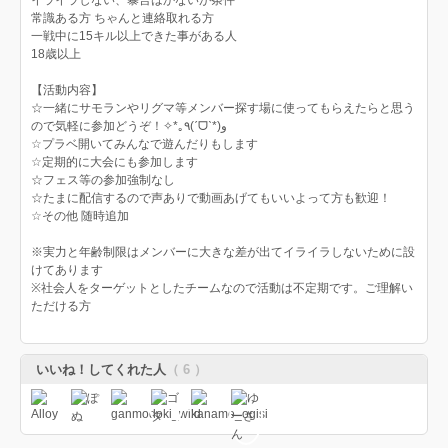
イライラしない、暴言はかないが条件
常識ある方 ちゃんと連絡取れる方
一戦中に15キル以上できた事がある人
18歳以上
【活動内容】
☆一緒にサモランやリグマ等メンバー探す場に使ってもらえたらと思う
ので気軽に参加どうぞ！✧*｡٩(ˊᗜˋ*)و
☆プラベ開いてみんなで遊んだりもします
☆定期的に大会にも参加します
☆フェス等の参加強制なし
☆たまに配信するので声ありで動画あげてもいいよって方も歓迎！
☆その他 随時追加
※実力と年齢制限はメンバーに大きな差が出てイライラしないために設
けてあります
※社会人をターゲットとしたチームなので活動は不定期です。ご理解い
ただける方
いいね！してくれた人
（ 6 ）