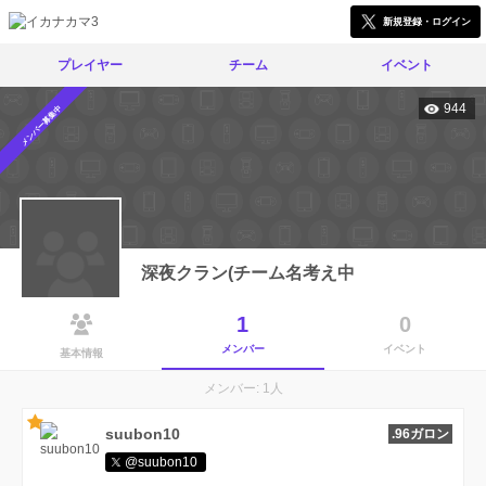
新規登録・ログイン
プレイヤー
チーム
イベント
944
メンバー募集中
深夜クラン(チーム名考え中
1
0
メンバー
イベント
基本情報
メンバー: 1人
suubon10
.96ガロン
@suubon10