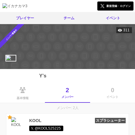
新規登録・ログイン
プレイヤー
チーム
イベント
311
メンバー募集中
Y's
2
0
メンバー
イベント
基本情報
メンバー: 2人
KOOL
スプラシューター
@KOOL525225