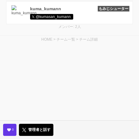
kuma_kumann
もみじシューター
@kumasan_kumann
メンバー: 2人
HOME
>
チーム一覧
>
チーム詳細
管理者と話す
0