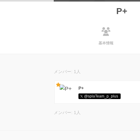
P+
基本情報
メンバー: 1人
P+
@splaTeam_p_plus
メンバー: 1人