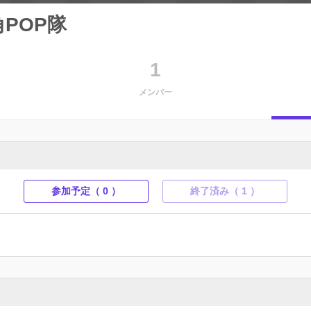
POP隊
1
メンバー
参加予定（ 0 ）
終了済み（ 1 ）