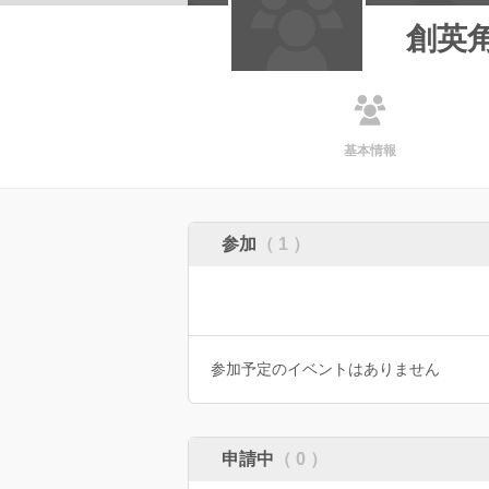
創英角
基本情報
参加
（ 1 ）
参加予定のイベントはありません
申請中
（ 0 ）