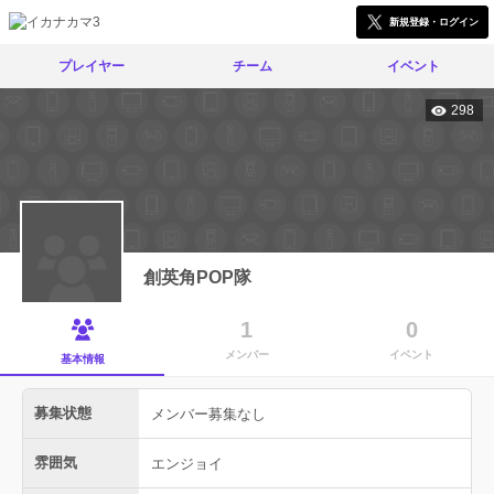
新規登録・ログイン
プレイヤー
チーム
イベント
298
創英角POP隊
1
0
メンバー
イベント
基本情報
募集状態
メンバー募集なし
雰囲気
エンジョイ