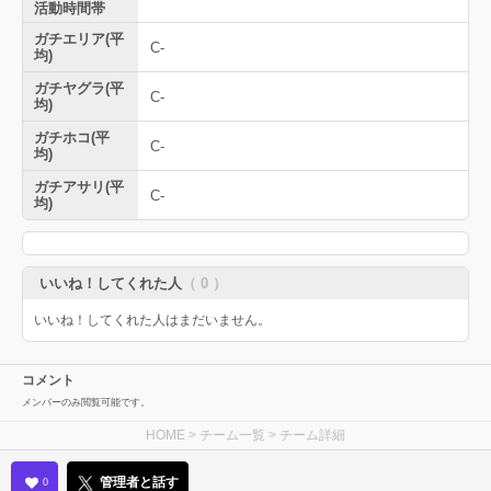
活動時間帯
ガチエリア(平
C-
均)
ガチヤグラ(平
C-
均)
ガチホコ(平
C-
均)
ガチアサリ(平
C-
均)
いいね！してくれた人
（ 0 ）
いいね！してくれた人はまだいません。
コメント
メンバーのみ閲覧可能です。
HOME
>
チーム一覧
> チーム詳細
管理者と話す
0