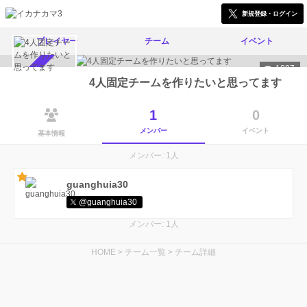
新規登録・ログイン
プレイヤー
チーム
イベント
1097
メンバー募集中
4人固定チームを作りたいと思ってます
1
0
メンバー
イベント
基本情報
メンバー: 1人
guanghuia30
@guanghuia30
メンバー: 1人
HOME
>
チーム一覧
>
チーム詳細