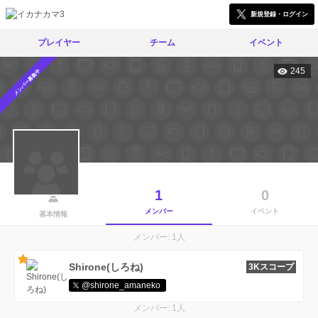
新規登録・ログイン
プレイヤー
チーム
イベント
245
メンバー募集中
1
0
メンバー
イベント
基本情報
メンバー: 1人
Shirone(しろね)
3Kスコープ
@shirone_amaneko
メンバー: 1人