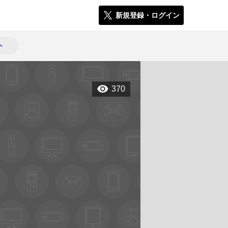
新規登録・ログイン
ト
370